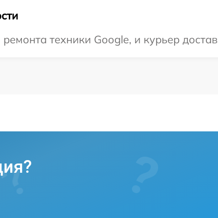
сти
емонта техники Google, и курьер достави
ция?