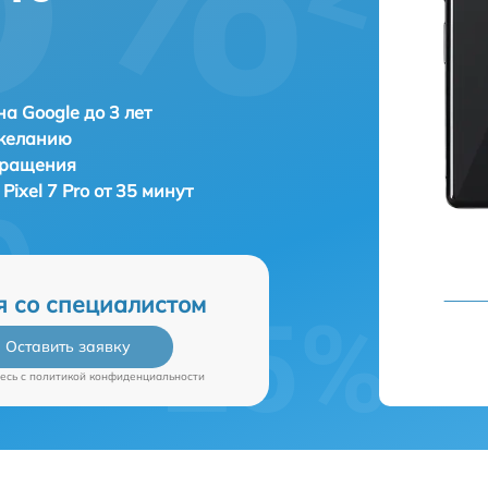
а Google до 3 лет
 желанию
бращения
Pixel 7 Pro от 35 минут
я со специалистом
Оставить заявку
есь c
политикой конфиденциальности