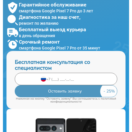
Гарантийное обслуживание
смартфона Google Pixel 7 Pro до 3 лет
Диагностика за наш счет,
ремонт по желанию
Бесплатный выезд курьера
в день обращения
Срочный ремонт
смартфона Google Pixel 7 Pro от 35 минут
Бесплатная консультация со
специалистом
Оставить заявку
Нажимая на кнопку "Оставить заявку" Вы соглашаетесь c
политикой
конфиденциальности