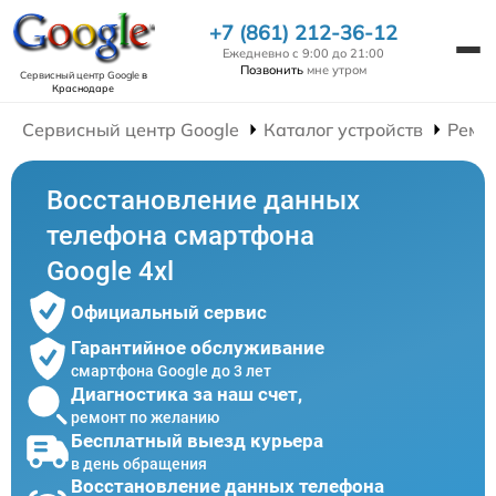
+7 (861) 212-36-12
Ежедневно с 9:00 до 21:00
Позвонить
мне утром
Сервисный центр Google
в
Краснодаре
Сервисный центр Google
Каталог устройств
Ремо
Восстановление данных
телефона смартфона
Google 4xl
Официальный сервис
Гарантийное обслуживание
смартфона Google до 3 лет
Диагностика за наш счет,
ремонт по желанию
Бесплатный выезд курьера
в день обращения
Восстановление данных телефона